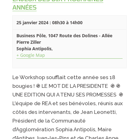
ANNÉES
25 janvier 2024 : 08h30
à
14h00
Business Pôle,
1047 Route des Dolines - Allée
Pierre Ziller
Sophia Antipolis
,
+ Google Map
Le Workshop soufflait cette année ses 18
bougies ! ֍ LE MOT DE LA PRESIDENTE ֍ ֍
UNE EDITION QUI A TENU SES PROMESSES ֍
L'équipe de REA et ses bénévoles, réunis aux
côtés des intervenants, de Jean Leonetti,
Président de la Communauté
d’Agglomération Sophia Antipolis, Maire
d’Antibes Juan-les-Pins et de Charles Ange